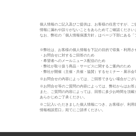
個人情報のご記入及びご提供は、お客様の任意ですが、ご
情報に漏れや誤りがないことをあらためてご確認ください
なお、弊社の「個人情報保護方針」はページ下部にある「
※弊社は、お客様の個人情報を下記の目的で収集・利用さ
・お問合せに対するご回答のため
・希望者へのメールニュース配信のため
・弊社が取り扱う商品・サービスに関するご案内のため
・弊社が開催（主催・共催・協賛）するセミナー・展示会
※お問合せの内容によっては、ご回答できない場合がござ
※お問合せ等のご質問の内容によっては、弊社からはお答
また、ご質問の内容によっては、回答に多少お時間を頂戴
あらかじめご了承ください。
※ご記入いただきました個人情報につき、お客様が、利用
情報相談窓口」宛てにご請求ください。